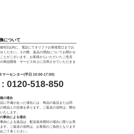
換について
後8日以内に、電話にてオリファお客様窓口までお
せください。その際、返品の理由についてお聞かせ
ことがございます。お客様からいただいたご意見
の商品開発・サービス向上に活用させていただきま
マーセンター(平日 10:00-17:00)
 : 0120-518-850
不備の場合
品に不備があった場合には、商品の返品または同
の商品との交換を承ります。ご返送の送料は、弊社
いたします。
様の事由による場合
事由による返品は、配送箱未開封の場合に限りお受
ます。ご返送の送料は、お客様のご負担となります
めご了承ください。