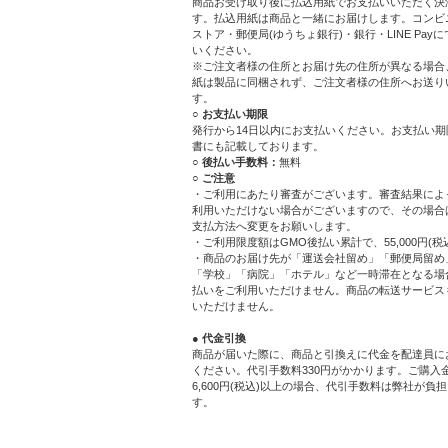
商品お受け取り後に払込用紙でお支払いいただく決
す。払込用紙は商品と一緒にお届けします。コンビ
ストア・郵便局(ゆうちょ銀行)・銀行・LINE Pay
いください。
※ご注文者様の住所とお届け先の住所が異なる場合
紙は製品に同梱されず、ご注文者様の住所へお送り
す。
○ お支払い期限
発行から14日以内にお支払いください。お支払い期
書にも記載しております。
○ 後払い手数料：
無料
○ ご注意
・ご利用にあたり審査がございます。審査結果によ
利用いただけない場合がございますので、その場合
支払方法へ変更をお願いします。
・ご利用限度額はGMO後払い累計で、55,000円(税
・商品のお届け先が「運送会社留め」「郵便局留め
「学校」「病院」「ホテル」など一時滞在となる場
払いをご利用いただけません。商品の転送サービス
いただけません。
● 代金引換
商品が届いた際に、商品と引換えに代金を配達員に
ください。代引手数料330円がかかります。ご購入
6,600円(税込)以上の場合、代引手数料は弊社が負
す。