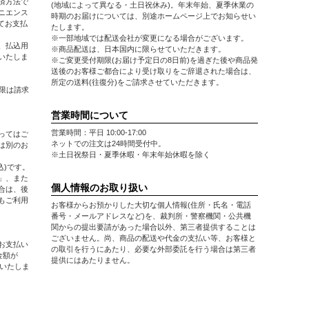
済方法で
(地域によって異なる・土日祝休み)。年末年始、夏季休業の
ニエンス
時期のお届けについては、別途ホームページ上でお知らせい
にてお支払
たします。
※一部地域では配送会社が変更になる場合がございます。
、払込用
※商品配送は、日本国内に限らせていただきます。
いたしま
※ご変更受付期限(お届け予定日の8日前)を過ぎた後や商品発
送後のお客様ご都合により受け取りをご辞退された場合は、
所定の送料(往復分)をご請求させていただきます。
限は請求
営業時間について
営業時間：平日 10:00-17:00
ってはご
ネットでの注文は24時間受付中。
は別のお
※土日祝祭日・夏季休暇・年末年始休暇を除く
込)です。
」、また
個人情報のお取り扱い
合は、後
もご利用
お客様からお預かりした大切な個人情報(住所・氏名・電話
番号・メールアドレスなど)を、裁判所・警察機関・公共機
関からの提出要請があった場合以外、第三者提供することは
ございません。尚、商品の配送や代金の支払い等、お客様と
お支払い
の取引を行うにあたり、必要な外部委託を行う場合は第三者
金額が
提供にはあたりません。
担いたしま