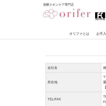
発酵スキンケア専門店
オリファとは
お手
会社名
〒
所在地
愛
T
TEL/FAX
F